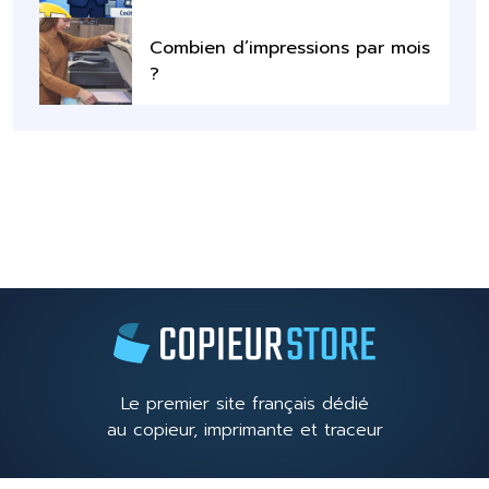
Combien d’impressions par mois
?
Le premier site français dédié
au copieur, imprimante et traceur