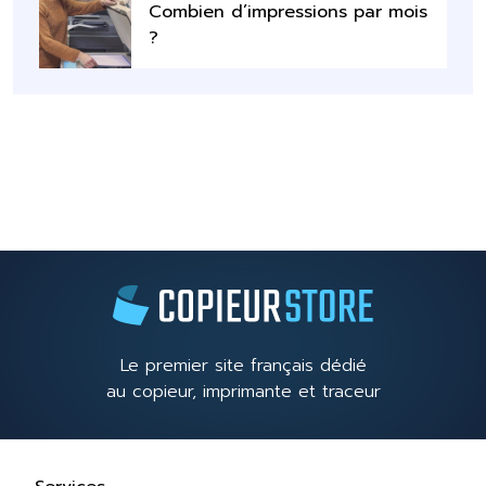
Combien d’impressions par mois
?
Le premier site français dédié
au copieur, imprimante et traceur