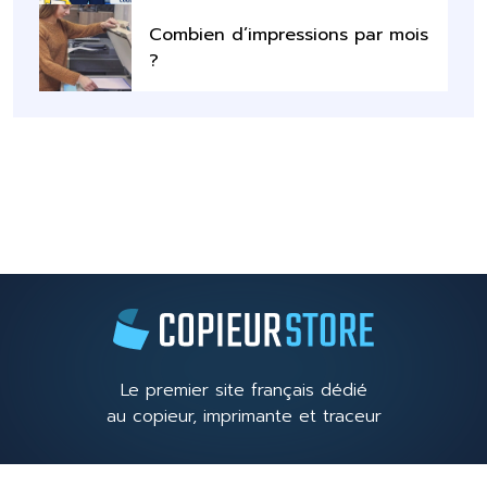
Combien d’impressions par mois
?
Le premier site français dédié
au copieur, imprimante et traceur